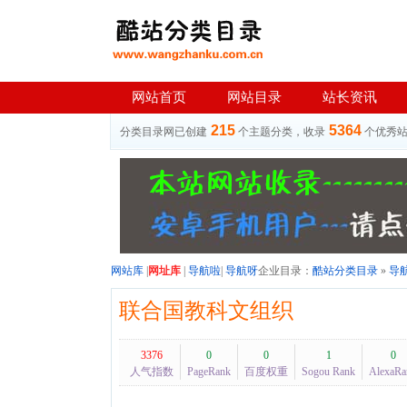
网站首页
网站目录
站长资讯
215
5364
分类目录网已创建
个主题分类，收录
个优秀
网站库
|
网址库
|
导航啦
|
导航呀
企业目录：
酷站分类目录
»
导
联合国教科文组织
3376
0
0
1
0
人气指数
PageRank
百度权重
Sogou Rank
AlexaRa