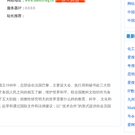
网站地址：
www.unesco.org.cn
网站
服务器IP：
0.0.0.0
中国
站长推荐：
中国
最新
化工
爱搜
夸搜
昆明
爱搜
立1946年，总部设在法国巴黎，主要设大会、执行局和秘书处三大部
IP
于各国人民之间的相互了解，维护世界和平。联合国教科文组织作为各
了五大职能：前瞻性研究明天的世界需要什么样的教育、科学 、文化和
九州
起草和通过国际文件和法律建议；以“ 技术合作”的形式提供给会员国
Mark
号令
爱网