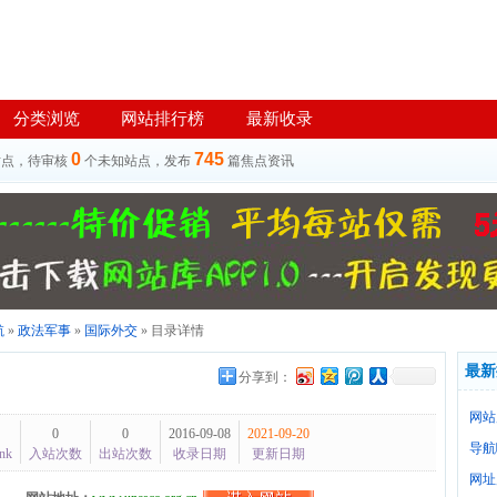
分类浏览
网站排行榜
最新收录
0
745
站点，待审核
个未知站点，发布
篇焦点资讯
航
»
政法军事
»
国际外交
» 目录详情
最新
分享到：
网站
0
0
2016-09-08
2021-09-20
导航
nk
入站次数
出站次数
收录日期
更新日期
网址