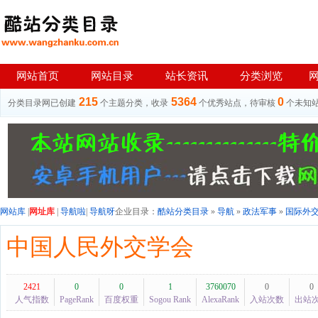
网站首页
网站目录
站长资讯
分类浏览
215
5364
0
分类目录网已创建
个主题分类，收录
个优秀站点，待审核
个未知
网站库
|
网址库
|
导航啦
|
导航呀
企业目录：
酷站分类目录
»
导航
»
政法军事
»
国际外
中国人民外交学会
2421
0
0
1
3760070
0
0
人气指数
PageRank
百度权重
Sogou Rank
AlexaRank
入站次数
出站