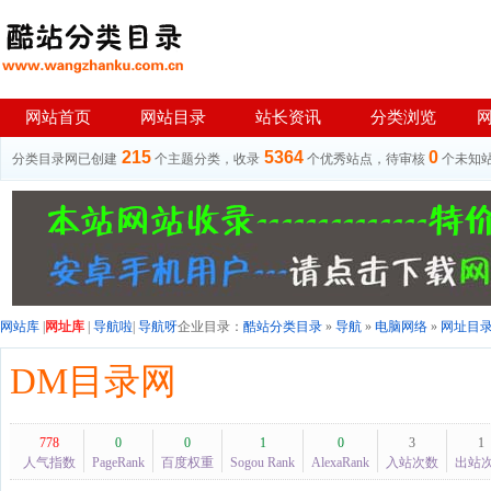
网站首页
网站目录
站长资讯
分类浏览
215
5364
0
分类目录网已创建
个主题分类，收录
个优秀站点，待审核
个未知
网站库
|
网址库
|
导航啦
|
导航呀
企业目录：
酷站分类目录
»
导航
»
电脑网络
»
网址目
DM目录网
778
0
0
1
0
3
1
人气指数
PageRank
百度权重
Sogou Rank
AlexaRank
入站次数
出站