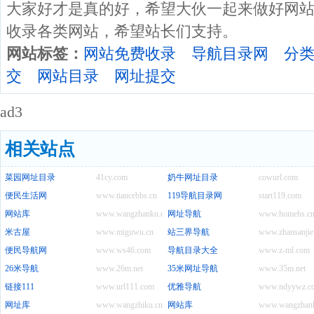
大家好才是真的好，希望大伙一起来做好网站
收录各类网站，希望站长们支持。
网站标签：
网站免费收录
导航目录网
分
交
网站目录
网址提交
ad3
相关站点
菜园网址目录
41cy.com
奶牛网址目录
cowurl.com
便民生活网
www.tiancebbs.cn
119导航目录网
start119.com
网站库
www.wangzhanku.com
网址导航
www.homehs.c
米古屋
www.miguwu.cn
站三界导航
www.zhansanjie
便民导航网
www.ws46.com
导航目录大全
www.z-ml.com
26米导航
www.26m.net
35米网址导航
www.35m.net
链接111
www.url111.com
优雅导航
www.ndyywz.c
网址库
www.wangzhiku.cn
网站库
www.wangzhank