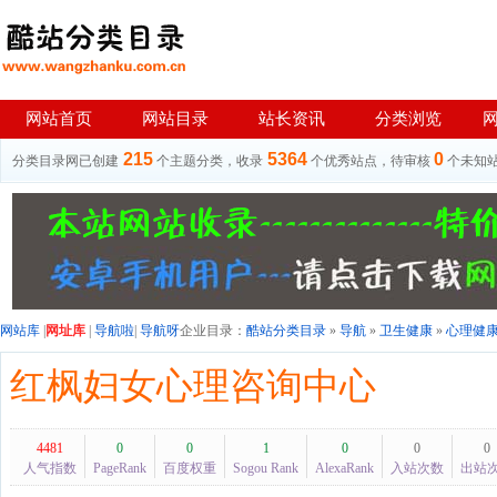
网站首页
网站目录
站长资讯
分类浏览
215
5364
0
分类目录网已创建
个主题分类，收录
个优秀站点，待审核
个未知
网站库
|
网址库
|
导航啦
|
导航呀
企业目录：
酷站分类目录
»
导航
»
卫生健康
»
心理健
红枫妇女心理咨询中心
4481
0
0
1
0
0
0
人气指数
PageRank
百度权重
Sogou Rank
AlexaRank
入站次数
出站