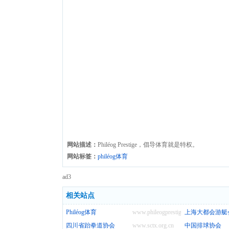
网站描述：
Philéog Prestige，倡导体育就是特权。
网站标签：
philéog体育
ad3
相关站点
Philéog体育
www.phileogprestige.com
上海大都会游艇
四川省跆拳道协会
www.sctx.org.cn
中国排球协会