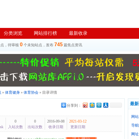
分类浏览
网站排行榜
最新收录
0
745
站点，待审核
个未知站点，发布
篇焦点资讯
航
»
体育健身
»
体育协会
» 目录详情
最新
分享到：
网站
0
0
2016-09-08
2021-03-12
导航
nk
入站次数
出站次数
收录日期
更新日期
网址