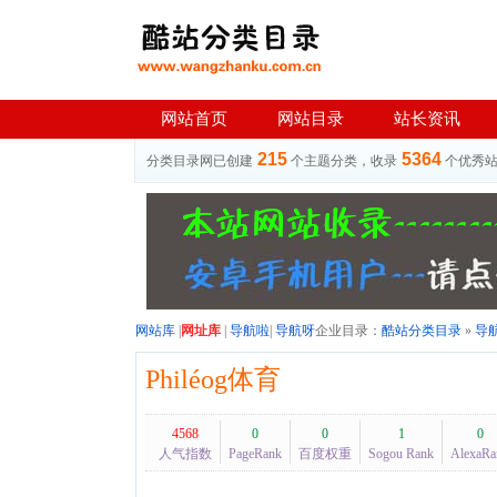
网站首页
网站目录
站长资讯
215
5364
分类目录网已创建
个主题分类，收录
个优秀
网站库
|
网址库
|
导航啦
|
导航呀
企业目录：
酷站分类目录
»
导
Philéog体育
4568
0
0
1
0
人气指数
PageRank
百度权重
Sogou Rank
AlexaRa