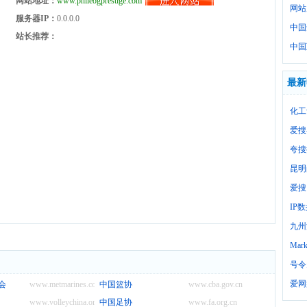
网站地址：
www.phileogprestige.com
网站
服务器IP：
0.0.0.0
中国
站长推荐：
中国
最新
化工
爱搜
夸搜
昆明
爱搜
IP
九州
Mark
号令
爱网
会
www.metmarines.com
中国篮协
www.cba.gov.cn
www.volleychina.org
中国足协
www.fa.org.cn