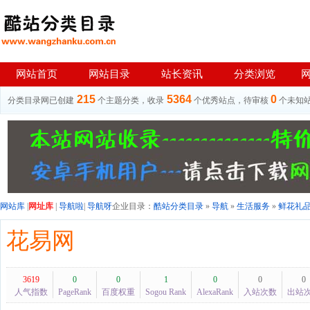
网站首页
网站目录
站长资讯
分类浏览
215
5364
0
分类目录网已创建
个主题分类，收录
个优秀站点，待审核
个未知
网站库
|
网址库
|
导航啦
|
导航呀
企业目录：
酷站分类目录
»
导航
»
生活服务
»
鲜花礼
花易网
3619
0
0
1
0
0
0
人气指数
PageRank
百度权重
Sogou Rank
AlexaRank
入站次数
出站