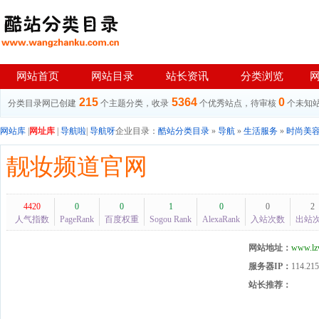
网站首页
网站目录
站长资讯
分类浏览
215
5364
0
分类目录网已创建
个主题分类，收录
个优秀站点，待审核
个未知
网站库
|
网址库
|
导航啦
|
导航呀
企业目录：
酷站分类目录
»
导航
»
生活服务
»
时尚美
靓妆频道官网
4420
0
0
1
0
0
2
人气指数
PageRank
百度权重
Sogou Rank
AlexaRank
入站次数
出站
网站地址：
www.lz
服务器IP：
114.215
站长推荐：