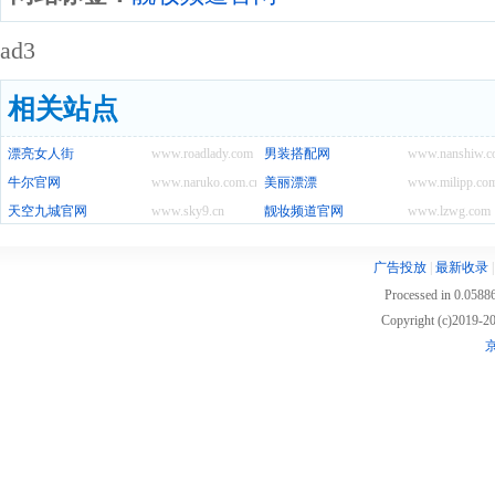
ad3
相关站点
漂亮女人街
www.roadlady.com
男装搭配网
www.nanshiw.c
牛尔官网
www.naruko.com.cn
美丽漂漂
www.milipp.co
天空九城官网
www.sky9.cn
靓妆频道官网
www.lzwg.com
广告投放
|
最新收录
Processed in 0.05886
Copyright (c)2019
京