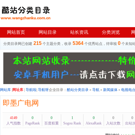
网站首页
网站目录
站长资讯
分类浏览
215
5364
0
分类目录网已创建
个主题分类，收录
个优秀站点，待审核
个未知
网站库
|
网址库
|
导航啦
|
导航呀
企业目录：
酷站分类目录
»
导航
»
新闻媒体
»
电视电
即墨广电网
4149
0
0
1
0
0
0
人气指数
PageRank
百度权重
Sogou Rank
AlexaRank
入站次数
出站